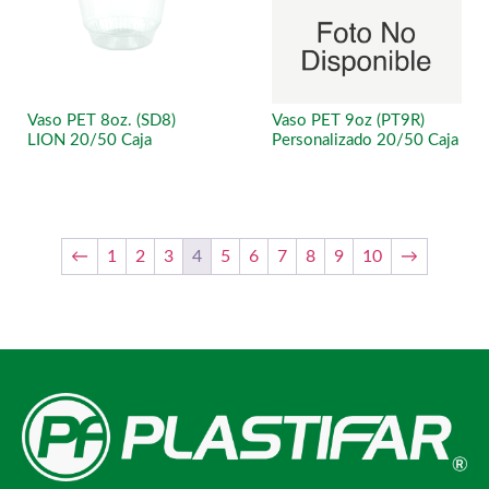
Vaso PET 8oz. (SD8)
Vaso PET 9oz (PT9R)
LION 20/50 Caja
Personalizado 20/50 Caja
←
1
2
3
4
5
6
7
8
9
10
→