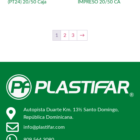
(PT24) 20/50 Caja
IMPRESO 20/50 CA
1
2
3
→
Autopista Duarte Km. 13½ Santo Domingo,
República Dominicana.
info@plastifar.com
809.564.3080