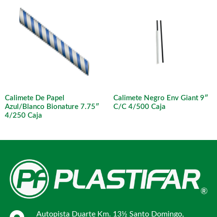
Calimete De Papel
Calimete Negro Env Giant 9″
Azul/Blanco Bionature 7.75″
C/C 4/500 Caja
4/250 Caja
Autopista Duarte Km. 13½ Santo Domingo,