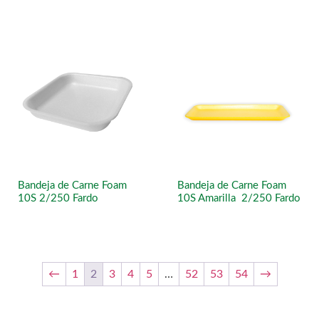
Bandeja de Carne Foam
Bandeja de Carne Foam
10S 2/250 Fardo
10S Amarilla 2/250 Fardo
←
1
2
3
4
5
…
52
53
54
→